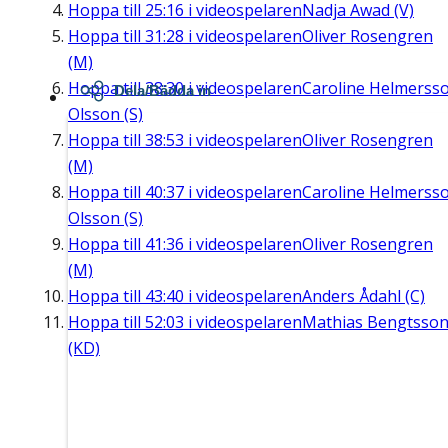
Hoppa till
25:16
i videospelaren
Nadja Awad (V)
Hoppa till
31:28
i videospelaren
Oliver Rosengren
(M)
Hoppa till
38:30
i videospelaren
Caroline Helmerss
Dela/Bädda in
Olsson (S)
Hoppa till
38:53
i videospelaren
Oliver Rosengren
(M)
Hoppa till
40:37
i videospelaren
Caroline Helmerss
Olsson (S)
Hoppa till
41:36
i videospelaren
Oliver Rosengren
(M)
Hoppa till
43:40
i videospelaren
Anders Ådahl (C)
Hoppa till
52:03
i videospelaren
Mathias Bengtsso
(KD)