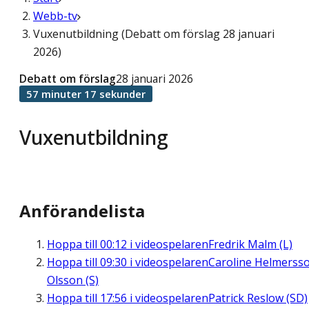
Webb-tv
Vuxenutbildning (Debatt om förslag 28 januari
2026)
Debatt om förslag
28 januari 2026
57 minuter 17 sekunder
Vuxenutbildning
Anförandelista
Hoppa till
00:12
i videospelaren
Fredrik Malm (L)
Hoppa till
09:30
i videospelaren
Caroline Helmerss
Olsson (S)
Hoppa till
17:56
i videospelaren
Patrick Reslow (SD)