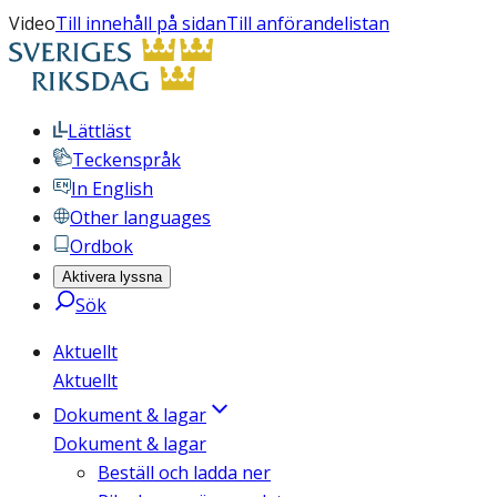
Video
Till innehåll på sidan
Till anförandelistan
Lättläst
Teckenspråk
In English
Other languages
Ordbok
Aktivera lyssna
Sök
Aktuellt
Aktuellt
Dokument & lagar
Dokument & lagar
Beställ och ladda ner