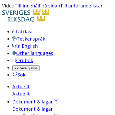
Video
Till innehåll på sidan
Till anförandelistan
Lättläst
Teckenspråk
In English
Other languages
Ordbok
Aktivera lyssna
Sök
Aktuellt
Aktuellt
Dokument & lagar
Dokument & lagar