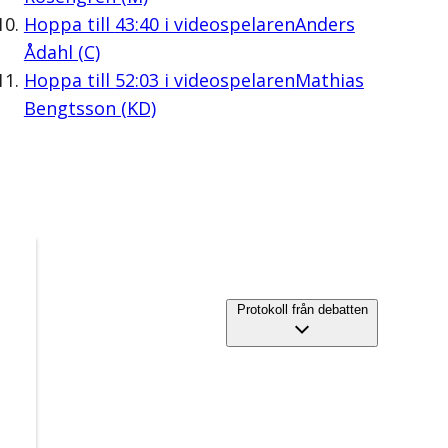
Hoppa till
43:40
i videospelaren
Anders
Ådahl (C)
Hoppa till
52:03
i videospelaren
Mathias
Bengtsson (KD)
Protokoll från debatten