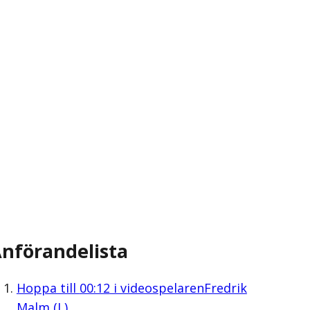
nförandelista
Hoppa till
00:12
i videospelaren
Fredrik
Malm (L)