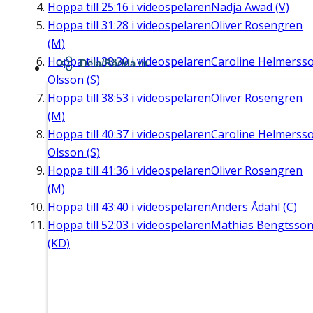
Hoppa till
25:16
i videospelaren
Nadja Awad (V)
Hoppa till
31:28
i videospelaren
Oliver Rosengren
(M)
Hoppa till
38:30
i videospelaren
Caroline Helmerss
Dela/Bädda in
Olsson (S)
Hoppa till
38:53
i videospelaren
Oliver Rosengren
(M)
Hoppa till
40:37
i videospelaren
Caroline Helmerss
Olsson (S)
Hoppa till
41:36
i videospelaren
Oliver Rosengren
(M)
Hoppa till
43:40
i videospelaren
Anders Ådahl (C)
Hoppa till
52:03
i videospelaren
Mathias Bengtsso
(KD)