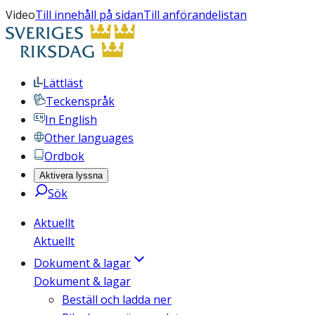
Video
Till innehåll på sidan
Till anförandelistan
Lättläst
Teckenspråk
In English
Other languages
Ordbok
Aktivera lyssna
Sök
Aktuellt
Aktuellt
Dokument & lagar
Dokument & lagar
Beställ och ladda ner