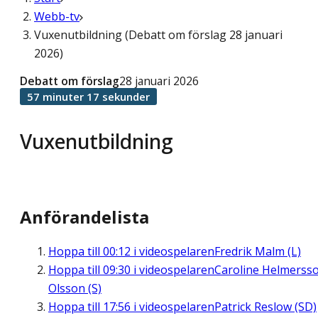
Webb-tv
Vuxenutbildning (Debatt om förslag 28 januari
2026)
Debatt om förslag
28 januari 2026
57 minuter 17 sekunder
Vuxenutbildning
Anförandelista
Hoppa till
00:12
i videospelaren
Fredrik Malm (L)
Hoppa till
09:30
i videospelaren
Caroline Helmerss
Olsson (S)
Hoppa till
17:56
i videospelaren
Patrick Reslow (SD)