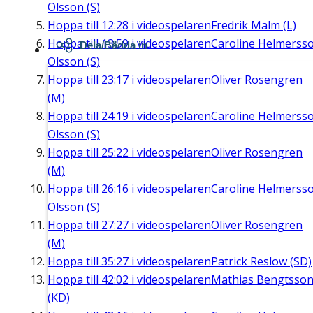
Olsson (S)
Hoppa till
12:28
i videospelaren
Fredrik Malm (L)
Hoppa till
13:59
i videospelaren
Caroline Helmerss
Dela/Bädda in
Olsson (S)
Hoppa till
23:17
i videospelaren
Oliver Rosengren
(M)
Hoppa till
24:19
i videospelaren
Caroline Helmerss
Olsson (S)
Hoppa till
25:22
i videospelaren
Oliver Rosengren
(M)
Hoppa till
26:16
i videospelaren
Caroline Helmerss
Olsson (S)
Hoppa till
27:27
i videospelaren
Oliver Rosengren
(M)
Hoppa till
35:27
i videospelaren
Patrick Reslow (SD)
Hoppa till
42:02
i videospelaren
Mathias Bengtsso
(KD)