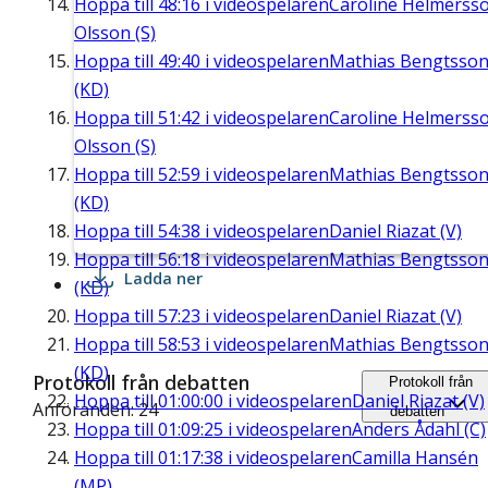
Hoppa till
48:16
i videospelaren
Caroline Helmerss
Olsson (S)
Hoppa till
49:40
i videospelaren
Mathias Bengtsso
(KD)
Hoppa till
51:42
i videospelaren
Caroline Helmerss
Olsson (S)
Hoppa till
52:59
i videospelaren
Mathias Bengtsso
(KD)
Hoppa till
54:38
i videospelaren
Daniel Riazat (V)
Hoppa till
56:18
i videospelaren
Mathias Bengtsso
Ladda ner
(KD)
Hoppa till
57:23
i videospelaren
Daniel Riazat (V)
Hoppa till
58:53
i videospelaren
Mathias Bengtsso
(KD)
Protokoll från debatten
Protokoll från
Hoppa till
01:00:00
i videospelaren
Daniel Riazat (V)
Anföranden: 24
debatten
Hoppa till
01:09:25
i videospelaren
Anders Ådahl (C)
Hoppa till
01:17:38
i videospelaren
Camilla Hansén
(MP)