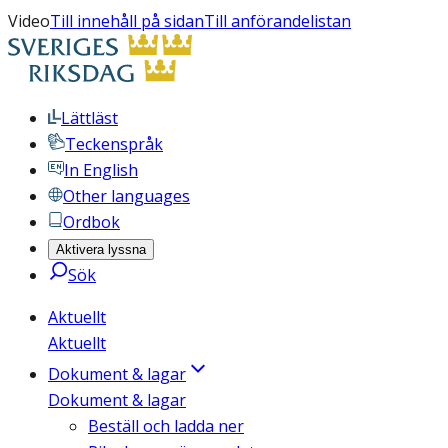
Video
Till innehåll på sidan
Till anförandelistan
Lättläst
Teckenspråk
In English
Other languages
Ordbok
Aktivera lyssna
Sök
Aktuellt
Aktuellt
Dokument & lagar
Dokument & lagar
Beställ och ladda ner