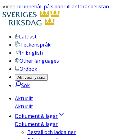
Video
Till innehåll på sidan
Till anförandelistan
Lättläst
Teckenspråk
In English
Other languages
Ordbok
Aktivera lyssna
Sök
Aktuellt
Aktuellt
Dokument & lagar
Dokument & lagar
Beställ och ladda ner