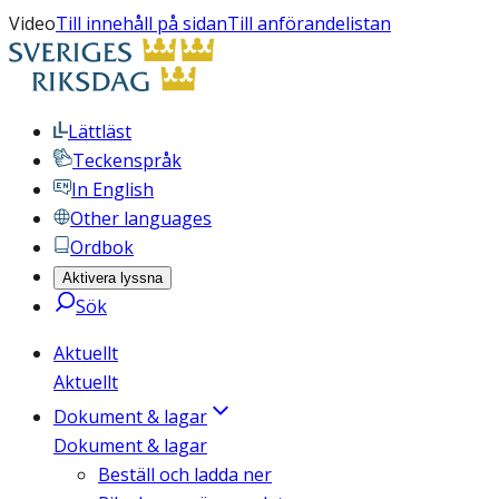
Video
Till innehåll på sidan
Till anförandelistan
Lättläst
Teckenspråk
In English
Other languages
Ordbok
Aktivera lyssna
Sök
Aktuellt
Aktuellt
Dokument & lagar
Dokument & lagar
Beställ och ladda ner