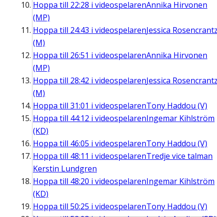
Hoppa till
22:28
i videospelaren
Annika Hirvonen
(MP)
Hoppa till
24:43
i videospelaren
Jessica Rosencrant
(M)
Hoppa till
26:51
i videospelaren
Annika Hirvonen
(MP)
Hoppa till
28:42
i videospelaren
Jessica Rosencrant
(M)
Hoppa till
31:01
i videospelaren
Tony Haddou (V)
Hoppa till
44:12
i videospelaren
Ingemar Kihlström
(KD)
Hoppa till
46:05
i videospelaren
Tony Haddou (V)
Hoppa till
48:11
i videospelaren
Tredje vice talman
Kerstin Lundgren
Hoppa till
48:20
i videospelaren
Ingemar Kihlström
(KD)
Hoppa till
50:25
i videospelaren
Tony Haddou (V)