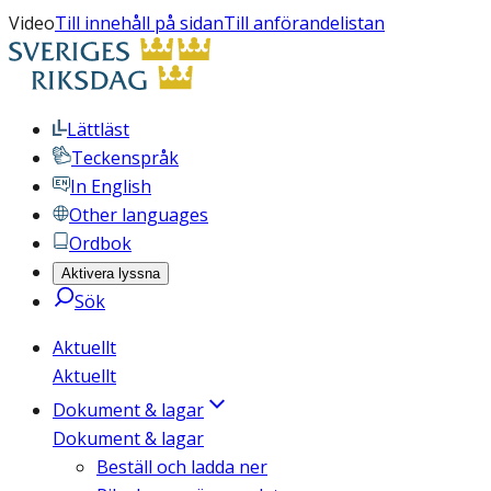
Video
Till innehåll på sidan
Till anförandelistan
Lättläst
Teckenspråk
In English
Other languages
Ordbok
Aktivera lyssna
Sök
Aktuellt
Aktuellt
Dokument & lagar
Dokument & lagar
Beställ och ladda ner