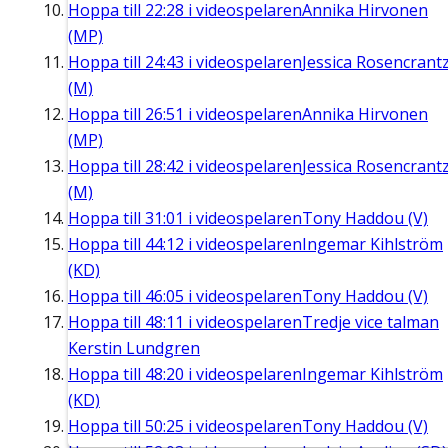
Hoppa till
22:28
i videospelaren
Annika Hirvonen
(MP)
Hoppa till
24:43
i videospelaren
Jessica Rosencrant
(M)
Hoppa till
26:51
i videospelaren
Annika Hirvonen
(MP)
Hoppa till
28:42
i videospelaren
Jessica Rosencrant
(M)
Hoppa till
31:01
i videospelaren
Tony Haddou (V)
Hoppa till
44:12
i videospelaren
Ingemar Kihlström
(KD)
Hoppa till
46:05
i videospelaren
Tony Haddou (V)
Hoppa till
48:11
i videospelaren
Tredje vice talman
Kerstin Lundgren
Hoppa till
48:20
i videospelaren
Ingemar Kihlström
(KD)
Hoppa till
50:25
i videospelaren
Tony Haddou (V)