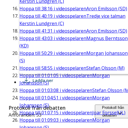
Kerstin Lundgren (C)
Hoppa till
38:16
i videospelaren
Aron Emilsson (SD)
Hoppa till
40:19
i videospelaren
Tredje vice talman
Kerstin Lundgren (C)
Hoppa till
41:31
i videospelaren
Aron Emilsson (SD)
Hoppa till
43:03
i videospelaren
Magnus Berntsson
(KD)
Hoppa till
50:29
i videospelaren
Morgan Johansson
(S)
Hoppa till
58:55
i videospelaren
Stefan Olsson (M)
Hoppa till
01:01:05
i videospelaren
Morgan
Ladda ner
Johansson (S)
Hoppa till
01:03:08
i videospelaren
Stefan Olsson (
Hoppa till
01:04:51
i videospelaren
Morgan
Johansson (S)
Protokoll från debatten
Protokoll från
Hoppa till
01:07:15
i videospelaren
Joar Forssell (L)
Anföranden: 53
debatten
Hoppa till
01:09:03
i videospelaren
Morgan
Johansson (S)