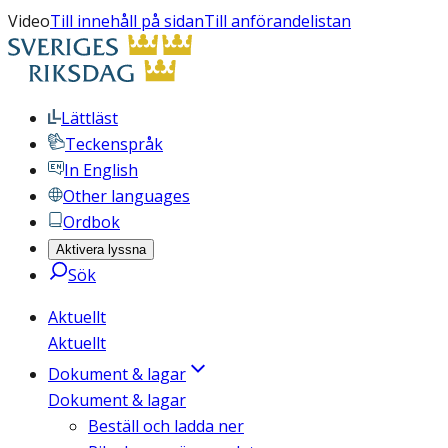
Video
Till innehåll på sidan
Till anförandelistan
Lättläst
Teckenspråk
In English
Other languages
Ordbok
Aktivera lyssna
Sök
Aktuellt
Aktuellt
Dokument & lagar
Dokument & lagar
Beställ och ladda ner