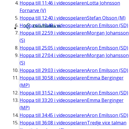
Hoppa till
11:46
i videospelaren
Lotta Johnsson
Fornarve (V)
Hoppa till
12:40
i videospelaren
Stefan Olsson (M)
Hoppa till
13:48
i videospelaren
Aron Emilsson (SD)
Dela/Bädda in
Hoppa till
22:59
i videospelaren
Morgan Johansson
(S)
Hoppa till
25:05
i videospelaren
Aron Emilsson (SD)
Hoppa till
27:04
i videospelaren
Morgan Johansson
(S)
Hoppa till
29:03
i videospelaren
Aron Emilsson (SD)
Hoppa till
30:58
i videospelaren
Emma Berginger
(MP)
Hoppa till
31:52
i videospelaren
Aron Emilsson (SD)
Hoppa till
33:20
i videospelaren
Emma Berginger
(MP)
Hoppa till
34:45
i videospelaren
Aron Emilsson (SD)
Hoppa till
36:08
i videospelaren
Tredje vice talman