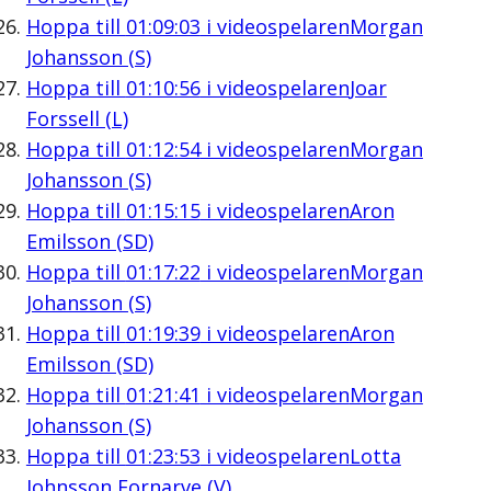
Hoppa till
01:09:03
i videospelaren
Morgan
Johansson (S)
Hoppa till
01:10:56
i videospelaren
Joar
Forssell (L)
Hoppa till
01:12:54
i videospelaren
Morgan
Johansson (S)
Hoppa till
01:15:15
i videospelaren
Aron
Emilsson (SD)
Hoppa till
01:17:22
i videospelaren
Morgan
Johansson (S)
Hoppa till
01:19:39
i videospelaren
Aron
Emilsson (SD)
Hoppa till
01:21:41
i videospelaren
Morgan
Johansson (S)
Hoppa till
01:23:53
i videospelaren
Lotta
Johnsson Fornarve (V)