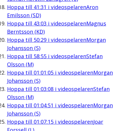
Hoppa till
41:31
i videospelaren
Aron
Emilsson (SD)
Hoppa till
43:03
i videospelaren
Magnus
Berntsson (KD)
Hoppa till
50:29
i videospelaren
Morgan
Johansson (S)
Hoppa till
58:55
i videospelaren
Stefan
Olsson (M)
Hoppa till
01:01:05
i videospelaren
Morgan
Johansson (S)
Hoppa till
01:03:08
i videospelaren
Stefan
Olsson (M)
Hoppa till
01:04:51
i videospelaren
Morgan
Johansson (S)
Hoppa till
01:07:15
i videospelaren
Joar
Forssell (L)