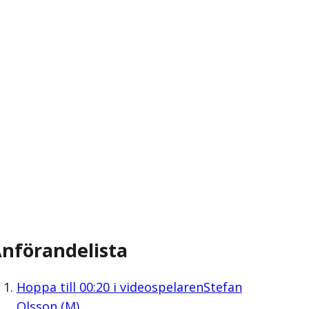
nförandelista
Hoppa till
00:20
i videospelaren
Stefan
Olsson (M)