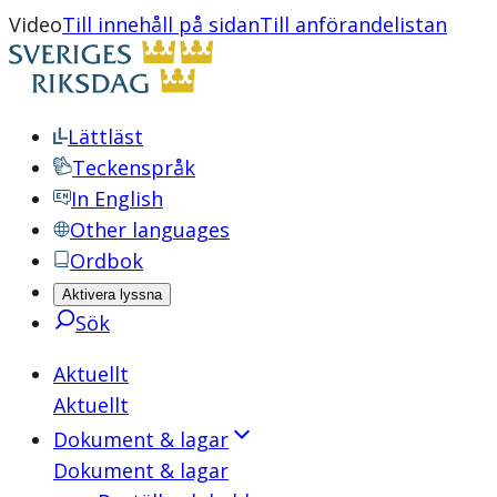
Video
Till innehåll på sidan
Till anförandelistan
Lättläst
Teckenspråk
In English
Other languages
Ordbok
Aktivera lyssna
Sök
Aktuellt
Aktuellt
Dokument & lagar
Dokument & lagar