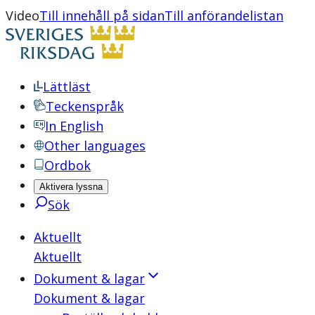
Video
Till innehåll på sidan
Till anförandelistan
Lättläst
Teckenspråk
In English
Other languages
Ordbok
Aktivera lyssna
Sök
Aktuellt
Aktuellt
Dokument & lagar
Dokument & lagar