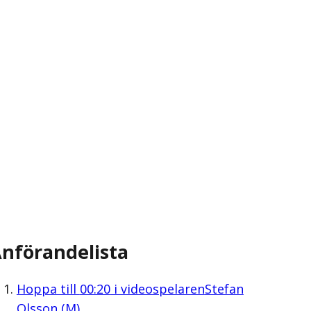
nförandelista
Hoppa till
00:20
i videospelaren
Stefan
Olsson (M)