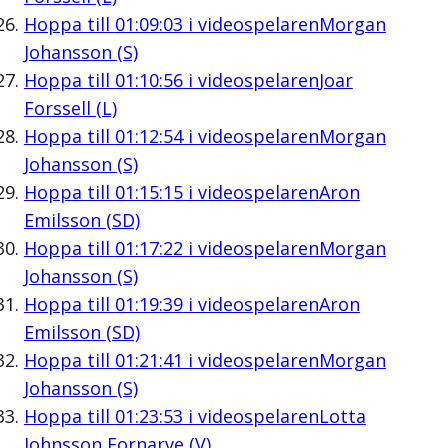
Hoppa till
01:09:03
i videospelaren
Morgan
Johansson (S)
Hoppa till
01:10:56
i videospelaren
Joar
Forssell (L)
Hoppa till
01:12:54
i videospelaren
Morgan
Johansson (S)
Hoppa till
01:15:15
i videospelaren
Aron
Emilsson (SD)
Hoppa till
01:17:22
i videospelaren
Morgan
Johansson (S)
Hoppa till
01:19:39
i videospelaren
Aron
Emilsson (SD)
Hoppa till
01:21:41
i videospelaren
Morgan
Johansson (S)
Hoppa till
01:23:53
i videospelaren
Lotta
Johnsson Fornarve (V)