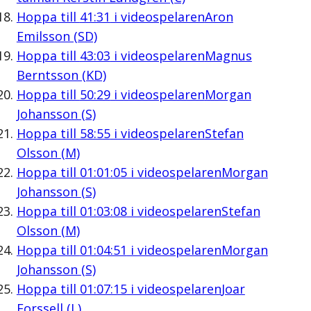
Hoppa till
41:31
i videospelaren
Aron
Emilsson (SD)
Hoppa till
43:03
i videospelaren
Magnus
Berntsson (KD)
Hoppa till
50:29
i videospelaren
Morgan
Johansson (S)
Hoppa till
58:55
i videospelaren
Stefan
Olsson (M)
Hoppa till
01:01:05
i videospelaren
Morgan
Johansson (S)
Hoppa till
01:03:08
i videospelaren
Stefan
Olsson (M)
Hoppa till
01:04:51
i videospelaren
Morgan
Johansson (S)
Hoppa till
01:07:15
i videospelaren
Joar
Forssell (L)