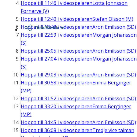
Hoppa till
11:46
i videospelaren
Lotta Johnsson
Fornarve (V)
Hoppa till
12:40
i videospelaren
Stefan Olsson (M)
Hoppa till
13:48
i videospelaren
Aron Emilsson (SD)
Dela/Bädda in
Hoppa till
22:59
i videospelaren
Morgan Johansson
(S)
Hoppa till
25:05
i videospelaren
Aron Emilsson (SD)
Hoppa till
27:04
i videospelaren
Morgan Johansson
(S)
Hoppa till
29:03
i videospelaren
Aron Emilsson (SD)
Hoppa till
30:58
i videospelaren
Emma Berginger
(MP)
Hoppa till
31:52
i videospelaren
Aron Emilsson (SD)
Hoppa till
33:20
i videospelaren
Emma Berginger
(MP)
Hoppa till
34:45
i videospelaren
Aron Emilsson (SD)
Hoppa till
36:08
i videospelaren
Tredje vice talman