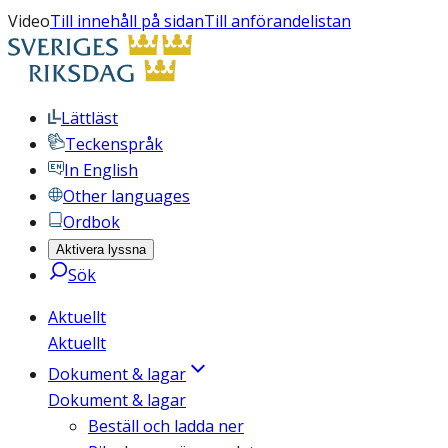
Video
Till innehåll på sidan
Till anförandelistan
Lättläst
Teckenspråk
In English
Other languages
Ordbok
Aktivera lyssna
Sök
Aktuellt
Aktuellt
Dokument & lagar
Dokument & lagar
Beställ och ladda ner