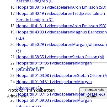
Kerstin Lundgren (C)
Hoppa till
38:16
i videospelaren
Aron Emilsson (SD)
Hoppa till
40:19
i videospelaren
Tredje vice talman
Kerstin Lundgren (C)
Hoppa till
41:31
i videospelaren
Aron Emilsson (SD)
Hoppa till
43:03
i videospelaren
Magnus Berntsson
(KD)
Hoppa till
50:29
i videospelaren
Morgan Johansson
(S)
Hoppa till
58:55
i videospelaren
Stefan Olsson (M)
Hoppa till
01:01:05
i videospelaren
Morgan
Ladda ner
Johansson (S)
Hoppa till
01:03:08
i videospelaren
Stefan Olsson (
Hoppa till
01:04:51
i videospelaren
Morgan
Johansson (S)
Protokoll från debatten
Protokoll från
Hoppa till
01:07:15
i videospelaren
Joar Forssell (L)
Anföranden: 53
debatten
Hoppa till
01:09:03
i videospelaren
Morgan
Johansson (S)