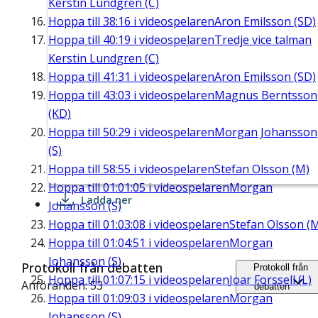
Kerstin Lundgren (C)
Hoppa till
38:16
i videospelaren
Aron Emilsson (SD)
Hoppa till
40:19
i videospelaren
Tredje vice talman
Kerstin Lundgren (C)
Hoppa till
41:31
i videospelaren
Aron Emilsson (SD)
Hoppa till
43:03
i videospelaren
Magnus Berntsson
(KD)
Hoppa till
50:29
i videospelaren
Morgan Johansson
(S)
Hoppa till
58:55
i videospelaren
Stefan Olsson (M)
Hoppa till
01:01:05
i videospelaren
Morgan
Ladda ner
Johansson (S)
Hoppa till
01:03:08
i videospelaren
Stefan Olsson (
Hoppa till
01:04:51
i videospelaren
Morgan
Johansson (S)
Protokoll från debatten
Protokoll från
Hoppa till
01:07:15
i videospelaren
Joar Forssell (L)
Anföranden: 53
debatten
Hoppa till
01:09:03
i videospelaren
Morgan
Johansson (S)