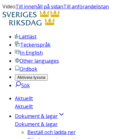
Video
Till innehåll på sidan
Till anförandelistan
Lättläst
Teckenspråk
In English
Other languages
Ordbok
Aktivera lyssna
Sök
Aktuellt
Aktuellt
Dokument & lagar
Dokument & lagar
Beställ och ladda ner