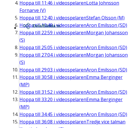
Hoppa till
11:46
i videospelaren
Lotta Johnsson
Fornarve (V)
Hoppa till
12:40
i videospelaren
Stefan Olsson (M)
Hoppa till
13:48
i videospelaren
Aron Emilsson (SD)
Dela/Bädda in
Hoppa till
22:59
i videospelaren
Morgan Johansson
(S)
Hoppa till
25:05
i videospelaren
Aron Emilsson (SD)
Hoppa till
27:04
i videospelaren
Morgan Johansson
(S)
Hoppa till
29:03
i videospelaren
Aron Emilsson (SD)
Hoppa till
30:58
i videospelaren
Emma Berginger
(MP)
Hoppa till
31:52
i videospelaren
Aron Emilsson (SD)
Hoppa till
33:20
i videospelaren
Emma Berginger
(MP)
Hoppa till
34:45
i videospelaren
Aron Emilsson (SD)
Hoppa till
36:08
i videospelaren
Tredje vice talman