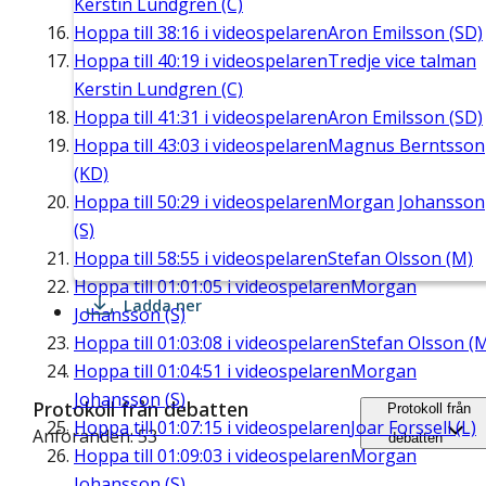
Kerstin Lundgren (C)
Hoppa till
38:16
i videospelaren
Aron Emilsson (SD)
Hoppa till
40:19
i videospelaren
Tredje vice talman
Kerstin Lundgren (C)
Hoppa till
41:31
i videospelaren
Aron Emilsson (SD)
Hoppa till
43:03
i videospelaren
Magnus Berntsson
(KD)
Hoppa till
50:29
i videospelaren
Morgan Johansson
(S)
Hoppa till
58:55
i videospelaren
Stefan Olsson (M)
Hoppa till
01:01:05
i videospelaren
Morgan
Ladda ner
Johansson (S)
Hoppa till
01:03:08
i videospelaren
Stefan Olsson (
Hoppa till
01:04:51
i videospelaren
Morgan
Johansson (S)
Protokoll från debatten
Protokoll från
Hoppa till
01:07:15
i videospelaren
Joar Forssell (L)
Anföranden: 53
debatten
Hoppa till
01:09:03
i videospelaren
Morgan
Johansson (S)