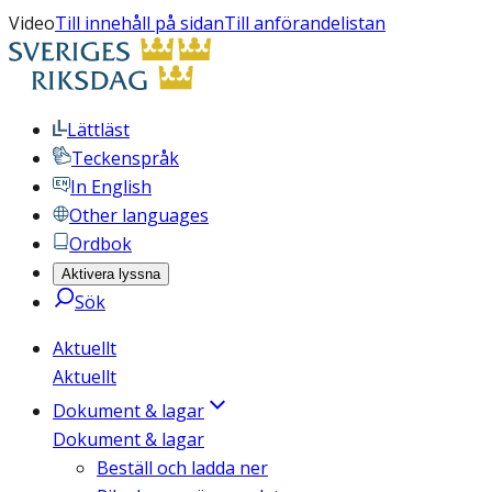
Video
Till innehåll på sidan
Till anförandelistan
Lättläst
Teckenspråk
In English
Other languages
Ordbok
Aktivera lyssna
Sök
Aktuellt
Aktuellt
Dokument & lagar
Dokument & lagar
Beställ och ladda ner