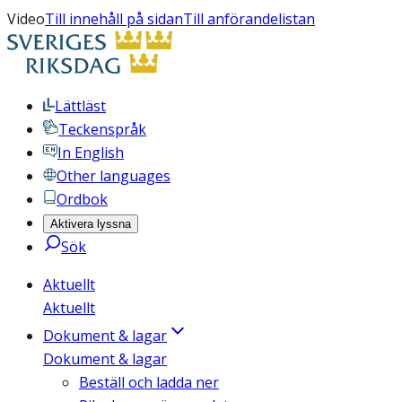
Video
Till innehåll på sidan
Till anförandelistan
Lättläst
Teckenspråk
In English
Other languages
Ordbok
Aktivera lyssna
Sök
Aktuellt
Aktuellt
Dokument & lagar
Dokument & lagar
Beställ och ladda ner