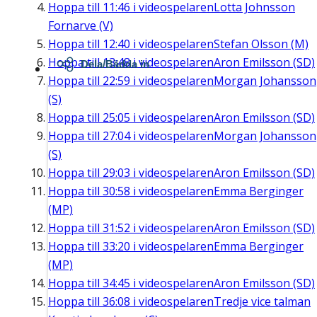
Hoppa till
11:46
i videospelaren
Lotta Johnsson
Fornarve (V)
Hoppa till
12:40
i videospelaren
Stefan Olsson (M)
Hoppa till
13:48
i videospelaren
Aron Emilsson (SD)
Dela/Bädda in
Hoppa till
22:59
i videospelaren
Morgan Johansson
(S)
Hoppa till
25:05
i videospelaren
Aron Emilsson (SD)
Hoppa till
27:04
i videospelaren
Morgan Johansson
(S)
Hoppa till
29:03
i videospelaren
Aron Emilsson (SD)
Hoppa till
30:58
i videospelaren
Emma Berginger
(MP)
Hoppa till
31:52
i videospelaren
Aron Emilsson (SD)
Hoppa till
33:20
i videospelaren
Emma Berginger
(MP)
Hoppa till
34:45
i videospelaren
Aron Emilsson (SD)
Hoppa till
36:08
i videospelaren
Tredje vice talman