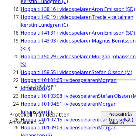
Kerstin Lundgren (C)
Hoppa till
38:16
i videospelaren
Aron Emilsson (SD)
Hoppa till
40:19
i videospelaren
Tredje vice talman
Kerstin Lundgren (C)
Hoppa till
41:31
i videospelaren
Aron Emilsson (SD)
Hoppa till
43:03
i videospelaren
Magnus Berntsson
(KD)
Hoppa till
50:29
i videospelaren
Morgan Johansson
(S)
Hoppa till
58:55
i videospelaren
Stefan Olsson (M)
Hoppa till
01:01:05
i videospelaren
Morgan
Ladda ner
Johansson (S)
Hoppa till
01:03:08
i videospelaren
Stefan Olsson (
Hoppa till
01:04:51
i videospelaren
Morgan
Johansson (S)
Protokoll från debatten
Protokoll från
Hoppa till
01:07:15
i videospelaren
Joar Forssell (L)
Anföranden: 53
debatten
Hoppa till
01:09:03
i videospelaren
Morgan
Johansson (S)