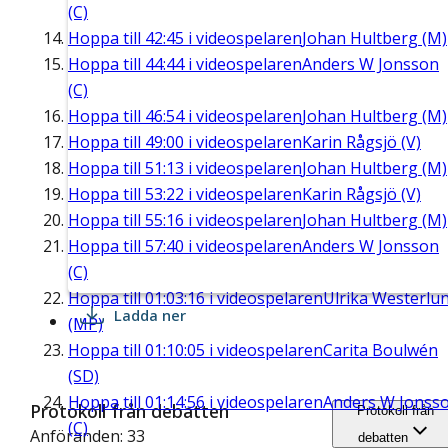
(C)
Hoppa till
42:45
i videospelaren
Johan Hultberg (M)
Hoppa till
44:44
i videospelaren
Anders W Jonsson
(C)
Hoppa till
46:54
i videospelaren
Johan Hultberg (M)
Hoppa till
49:00
i videospelaren
Karin Rågsjö (V)
Hoppa till
51:13
i videospelaren
Johan Hultberg (M)
Hoppa till
53:22
i videospelaren
Karin Rågsjö (V)
Hoppa till
55:16
i videospelaren
Johan Hultberg (M)
Hoppa till
57:40
i videospelaren
Anders W Jonsson
(C)
Hoppa till
01:03:16
i videospelaren
Ulrika Westerlu
Ladda ner
(MP)
Hoppa till
01:10:05
i videospelaren
Carita Boulwén
(SD)
Hoppa till
01:14:56
i videospelaren
Anders W Jonss
Protokoll från debatten
Protokoll från
(C)
Anföranden: 33
debatten