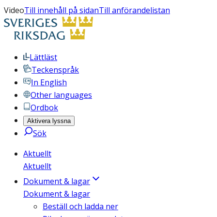
Video
Till innehåll på sidan
Till anförandelistan
Lättläst
Teckenspråk
In English
Other languages
Ordbok
Aktivera lyssna
Sök
Aktuellt
Aktuellt
Dokument & lagar
Dokument & lagar
Beställ och ladda ner