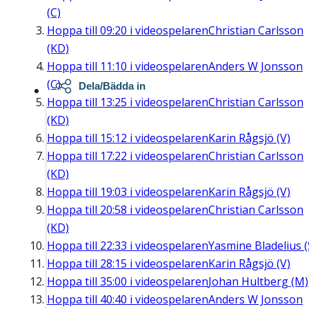
(C)
Hoppa till
09:20
i videospelaren
Christian Carlsson
(KD)
Hoppa till
11:10
i videospelaren
Anders W Jonsson
(C)
Dela/Bädda in
Hoppa till
13:25
i videospelaren
Christian Carlsson
(KD)
Hoppa till
15:12
i videospelaren
Karin Rågsjö (V)
Hoppa till
17:22
i videospelaren
Christian Carlsson
(KD)
Hoppa till
19:03
i videospelaren
Karin Rågsjö (V)
Hoppa till
20:58
i videospelaren
Christian Carlsson
(KD)
Hoppa till
22:33
i videospelaren
Yasmine Bladelius (
Hoppa till
28:15
i videospelaren
Karin Rågsjö (V)
Hoppa till
35:00
i videospelaren
Johan Hultberg (M)
Hoppa till
40:40
i videospelaren
Anders W Jonsson