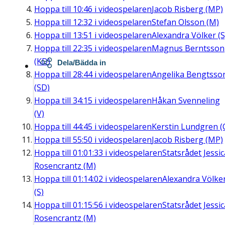
Hoppa till
10:46
i videospelaren
Jacob Risberg (MP)
Hoppa till
12:32
i videospelaren
Stefan Olsson (M)
Hoppa till
13:51
i videospelaren
Alexandra Völker (S
Hoppa till
22:35
i videospelaren
Magnus Berntsson
(KD)
Dela/Bädda in
Hoppa till
28:44
i videospelaren
Angelika Bengtsso
(SD)
Hoppa till
34:15
i videospelaren
Håkan Svenneling
(V)
Hoppa till
44:45
i videospelaren
Kerstin Lundgren (
Hoppa till
55:50
i videospelaren
Jacob Risberg (MP)
Hoppa till
01:01:33
i videospelaren
Statsrådet Jessic
Rosencrantz (M)
Hoppa till
01:14:02
i videospelaren
Alexandra Völke
(S)
Hoppa till
01:15:56
i videospelaren
Statsrådet Jessic
Rosencrantz (M)