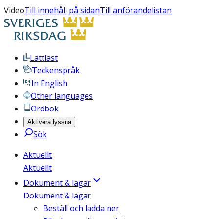
Video
Till innehåll på sidan
Till anförandelistan
Lättläst
Teckenspråk
In English
Other languages
Ordbok
Aktivera lyssna
Sök
Aktuellt
Aktuellt
Dokument & lagar
Dokument & lagar
Beställ och ladda ner