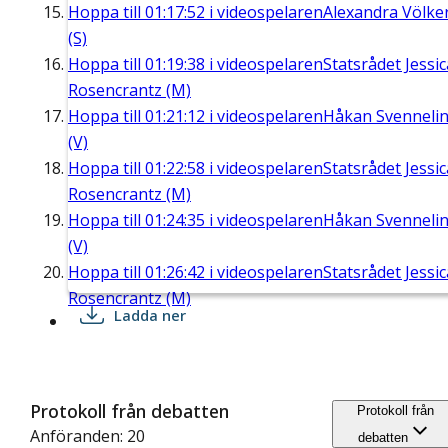
Hoppa till
01:17:52
i videospelaren
Alexandra Völke
(S)
Hoppa till
01:19:38
i videospelaren
Statsrådet Jessic
Rosencrantz (M)
Hoppa till
01:21:12
i videospelaren
Håkan Svenneli
(V)
Hoppa till
01:22:58
i videospelaren
Statsrådet Jessic
Rosencrantz (M)
Hoppa till
01:24:35
i videospelaren
Håkan Svenneli
(V)
Hoppa till
01:26:42
i videospelaren
Statsrådet Jessic
Rosencrantz (M)
Ladda ner
Protokoll från debatten
Protokoll från
Anföranden: 20
debatten