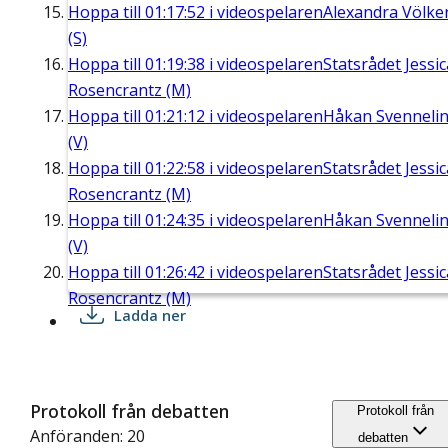
Hoppa till
01:17:52
i videospelaren
Alexandra Völke
(S)
Hoppa till
01:19:38
i videospelaren
Statsrådet Jessic
Rosencrantz (M)
Hoppa till
01:21:12
i videospelaren
Håkan Svenneli
(V)
Hoppa till
01:22:58
i videospelaren
Statsrådet Jessic
Rosencrantz (M)
Hoppa till
01:24:35
i videospelaren
Håkan Svenneli
(V)
Hoppa till
01:26:42
i videospelaren
Statsrådet Jessic
Rosencrantz (M)
Ladda ner
Protokoll från debatten
Protokoll från
Anföranden: 20
debatten