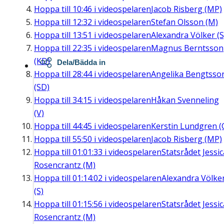
Hoppa till
10:46
i videospelaren
Jacob Risberg (MP)
Hoppa till
12:32
i videospelaren
Stefan Olsson (M)
Hoppa till
13:51
i videospelaren
Alexandra Völker (S
Hoppa till
22:35
i videospelaren
Magnus Berntsson
(KD)
Dela/Bädda in
Hoppa till
28:44
i videospelaren
Angelika Bengtsso
(SD)
Hoppa till
34:15
i videospelaren
Håkan Svenneling
(V)
Hoppa till
44:45
i videospelaren
Kerstin Lundgren (
Hoppa till
55:50
i videospelaren
Jacob Risberg (MP)
Hoppa till
01:01:33
i videospelaren
Statsrådet Jessic
Rosencrantz (M)
Hoppa till
01:14:02
i videospelaren
Alexandra Völke
(S)
Hoppa till
01:15:56
i videospelaren
Statsrådet Jessic
Rosencrantz (M)