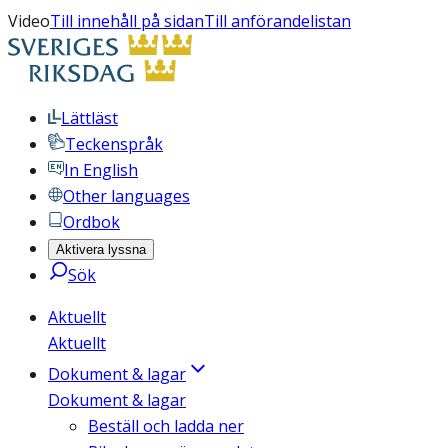
Video
Till innehåll på sidan
Till anförandelistan
Lättläst
Teckenspråk
In English
Other languages
Ordbok
Aktivera lyssna
Sök
Aktuellt
Aktuellt
Dokument & lagar
Dokument & lagar
Beställ och ladda ner