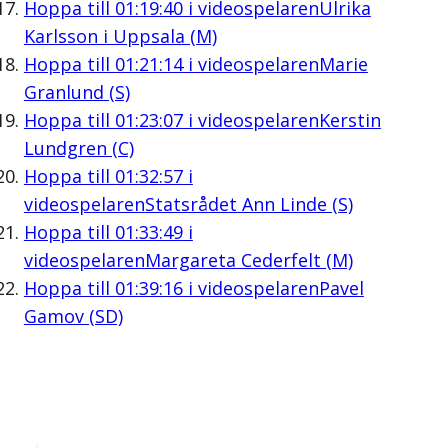
Hoppa till
01:19:40
i videospelaren
Ulrika
Karlsson i Uppsala (M)
Hoppa till
01:21:14
i videospelaren
Marie
Granlund (S)
Hoppa till
01:23:07
i videospelaren
Kerstin
Lundgren (C)
Hoppa till
01:32:57
i
videospelaren
Statsrådet Ann Linde (S)
Hoppa till
01:33:49
i
videospelaren
Margareta Cederfelt (M)
Hoppa till
01:39:16
i videospelaren
Pavel
Gamov (SD)