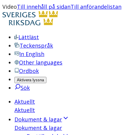
Video
Till innehåll på sidan
Till anförandelistan
Lättläst
Teckenspråk
In English
Other languages
Ordbok
Aktivera lyssna
Sök
Aktuellt
Aktuellt
Dokument & lagar
Dokument & lagar