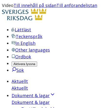
Video
Till innehåll på sidan
Till anförandelistan
Lättläst
Teckenspråk
In English
Other languages
Ordbok
Aktivera lyssna
Sök
Aktuellt
Aktuellt
Dokument & lagar
Dokument & lagar