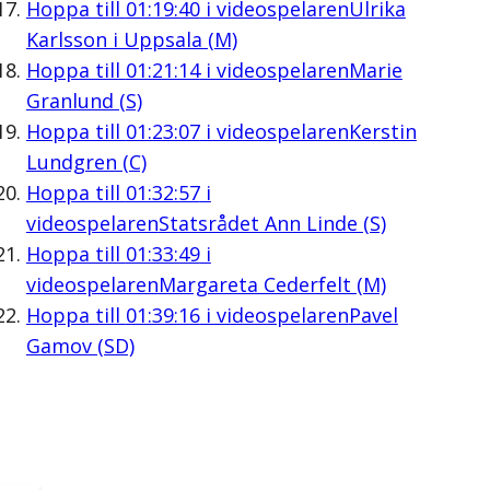
Hoppa till
01:19:40
i videospelaren
Ulrika
Karlsson i Uppsala (M)
Hoppa till
01:21:14
i videospelaren
Marie
Granlund (S)
Hoppa till
01:23:07
i videospelaren
Kerstin
Lundgren (C)
Hoppa till
01:32:57
i
videospelaren
Statsrådet Ann Linde (S)
Hoppa till
01:33:49
i
videospelaren
Margareta Cederfelt (M)
Hoppa till
01:39:16
i videospelaren
Pavel
Gamov (SD)