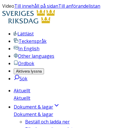
Video
Till innehåll på sidan
Till anförandelistan
Lättläst
Teckenspråk
In English
Other languages
Ordbok
Aktivera lyssna
Sök
Aktuellt
Aktuellt
Dokument & lagar
Dokument & lagar
Beställ och ladda ner