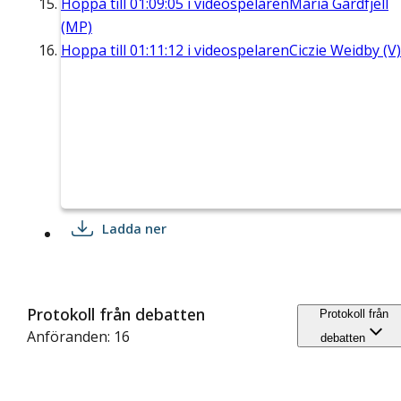
Hoppa till
01:09:05
i videospelaren
Maria Gardfjell
(MP)
Hoppa till
01:11:12
i videospelaren
Ciczie Weidby (V)
Ladda ner
Protokoll från debatten
Protokoll från
Anföranden: 16
debatten