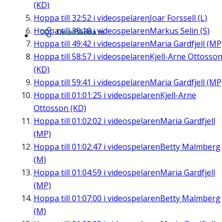
(KD)
Hoppa till
32:52
i videospelaren
Joar Forssell (L)
Hoppa till
39:18
i videospelaren
Markus Selin (S)
Dela/Bädda in
Hoppa till
49:42
i videospelaren
Maria Gardfjell (MP
Hoppa till
58:57
i videospelaren
Kjell-Arne Ottosso
(KD)
Hoppa till
59:41
i videospelaren
Maria Gardfjell (MP
Hoppa till
01:01:25
i videospelaren
Kjell-Arne
Ottosson (KD)
Hoppa till
01:02:02
i videospelaren
Maria Gardfjell
(MP)
Hoppa till
01:02:47
i videospelaren
Betty Malmberg
(M)
Hoppa till
01:04:59
i videospelaren
Maria Gardfjell
(MP)
Hoppa till
01:07:00
i videospelaren
Betty Malmberg
(M)