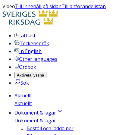
Video
Till innehåll på sidan
Till anförandelistan
Lättläst
Teckenspråk
In English
Other languages
Ordbok
Aktivera lyssna
Sök
Aktuellt
Aktuellt
Dokument & lagar
Dokument & lagar
Beställ och ladda ner