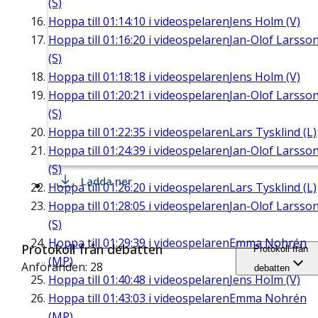
(S)
Hoppa till
01:14:10
i videospelaren
Jens Holm (V)
Hoppa till
01:16:20
i videospelaren
Jan-Olof Larsso
(S)
Hoppa till
01:18:18
i videospelaren
Jens Holm (V)
Hoppa till
01:20:21
i videospelaren
Jan-Olof Larsso
(S)
Hoppa till
01:22:35
i videospelaren
Lars Tysklind (L)
Hoppa till
01:24:39
i videospelaren
Jan-Olof Larsso
(S)
Ladda ner
Hoppa till
01:26:20
i videospelaren
Lars Tysklind (L)
Hoppa till
01:28:05
i videospelaren
Jan-Olof Larsso
(S)
Hoppa till
01:29:39
i videospelaren
Emma Nohrén
Protokoll från debatten
Protokoll från
(MP)
Anföranden: 28
debatten
Hoppa till
01:40:48
i videospelaren
Jens Holm (V)
Hoppa till
01:43:03
i videospelaren
Emma Nohrén
(MP)