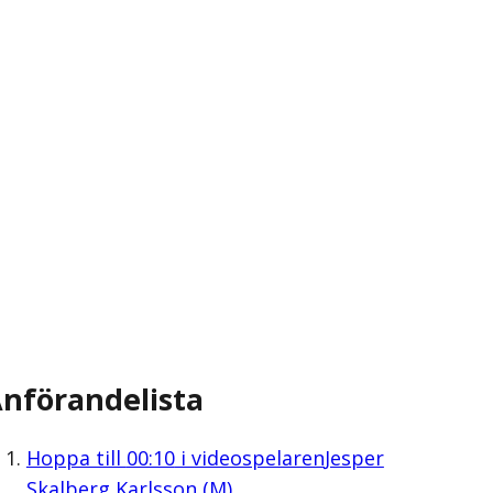
nförandelista
Hoppa till
00:10
i videospelaren
Jesper
Skalberg Karlsson (M)