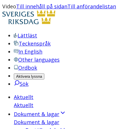
Video
Till innehåll på sidan
Till anförandelistan
Lättläst
Teckenspråk
In English
Other languages
Ordbok
Aktivera lyssna
Sök
Aktuellt
Aktuellt
Dokument & lagar
Dokument & lagar