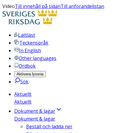
Video
Till innehåll på sidan
Till anförandelistan
Lättläst
Teckenspråk
In English
Other languages
Ordbok
Aktivera lyssna
Sök
Aktuellt
Aktuellt
Dokument & lagar
Dokument & lagar
Beställ och ladda ner