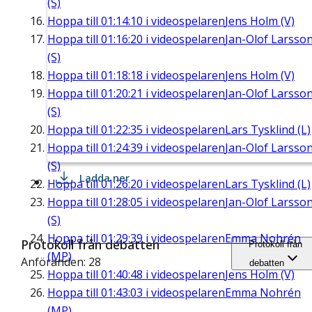
(S)
Hoppa till
01:14:10
i videospelaren
Jens Holm (V)
Hoppa till
01:16:20
i videospelaren
Jan-Olof Larsso
(S)
Hoppa till
01:18:18
i videospelaren
Jens Holm (V)
Hoppa till
01:20:21
i videospelaren
Jan-Olof Larsso
(S)
Hoppa till
01:22:35
i videospelaren
Lars Tysklind (L)
Hoppa till
01:24:39
i videospelaren
Jan-Olof Larsso
(S)
Ladda ner
Hoppa till
01:26:20
i videospelaren
Lars Tysklind (L)
Hoppa till
01:28:05
i videospelaren
Jan-Olof Larsso
(S)
Hoppa till
01:29:39
i videospelaren
Emma Nohrén
Protokoll från debatten
Protokoll från
(MP)
Anföranden: 28
debatten
Hoppa till
01:40:48
i videospelaren
Jens Holm (V)
Hoppa till
01:43:03
i videospelaren
Emma Nohrén
(MP)