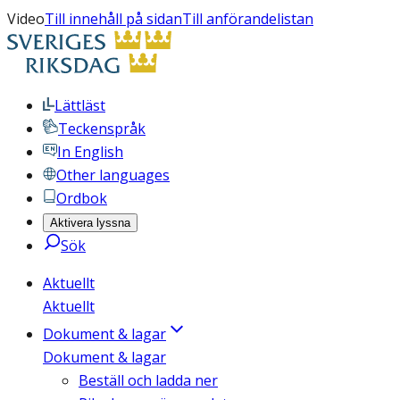
Video
Till innehåll på sidan
Till anförandelistan
Lättläst
Teckenspråk
In English
Other languages
Ordbok
Aktivera lyssna
Sök
Aktuellt
Aktuellt
Dokument & lagar
Dokument & lagar
Beställ och ladda ner