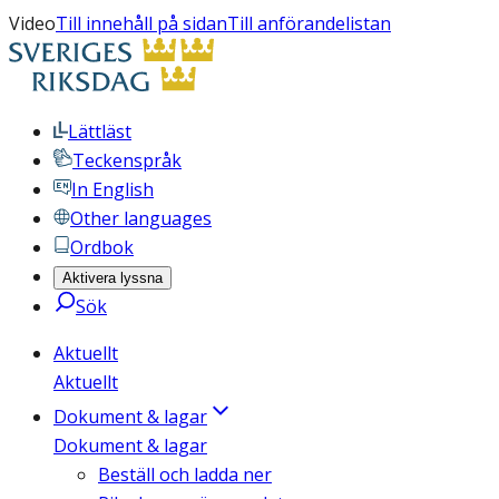
Video
Till innehåll på sidan
Till anförandelistan
Lättläst
Teckenspråk
In English
Other languages
Ordbok
Aktivera lyssna
Sök
Aktuellt
Aktuellt
Dokument & lagar
Dokument & lagar
Beställ och ladda ner