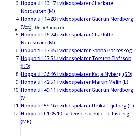
Hoppa till
13:17
i videospelaren
Charlotte
Nordström (M)
Hoppa till
14:28
i videospelaren
Gudrun Nordborg
(V)
Dela/Bädda in
Hoppa till
16:24
i videospelaren
Charlotte
Nordström (M)
Hoppa till
17:45
i videospelaren
Sanna Backeskog (
Hoppa till
27:51
i videospelaren
Torsten Elofsson
(KD)
Hoppa till
36:46
i videospelaren
Katja Nyberg (SD)
Hoppa till
42:51
i videospelaren
Martin Melin (L)
Hoppa till
49:11
i videospelaren
Gudrun Nordborg
(V)
Hoppa till
59:16
i videospelaren
Ulrika Liljeberg (C)
Hoppa till
01:05:10
i videospelaren
Jacob Risberg
(MP)