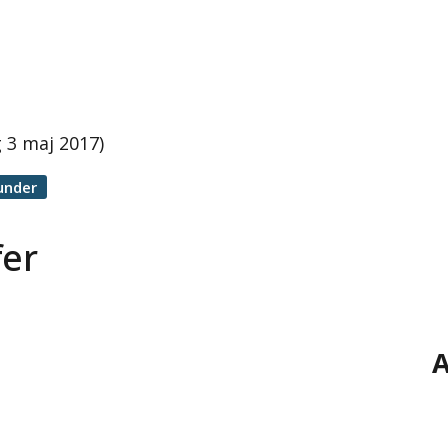
 3 maj 2017)
under
fer
A