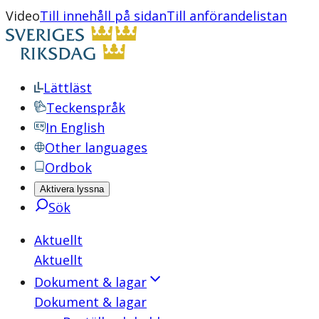
Video
Till innehåll på sidan
Till anförandelistan
Lättläst
Teckenspråk
In English
Other languages
Ordbok
Aktivera lyssna
Sök
Aktuellt
Aktuellt
Dokument & lagar
Dokument & lagar