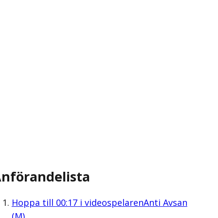
nförandelista
Hoppa till
00:17
i videospelaren
Anti Avsan
(M)