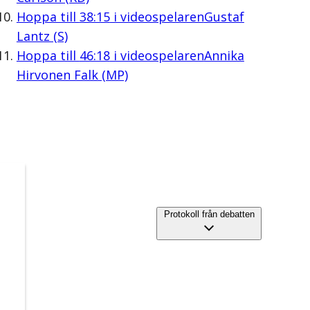
Hoppa till
38:15
i videospelaren
Gustaf
Lantz (S)
Hoppa till
46:18
i videospelaren
Annika
Hirvonen Falk (MP)
Protokoll från debatten