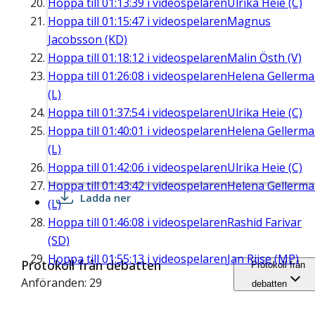
Hoppa till
01:13:39
i videospelaren
Ulrika Heie (C)
Hoppa till
01:15:47
i videospelaren
Magnus
Jacobsson (KD)
Hoppa till
01:18:12
i videospelaren
Malin Östh (V)
Hoppa till
01:26:08
i videospelaren
Helena Gellerm
(L)
Hoppa till
01:37:54
i videospelaren
Ulrika Heie (C)
Hoppa till
01:40:01
i videospelaren
Helena Gellerm
(L)
Hoppa till
01:42:06
i videospelaren
Ulrika Heie (C)
Hoppa till
01:43:42
i videospelaren
Helena Gellerm
Ladda ner
(L)
Hoppa till
01:46:08
i videospelaren
Rashid Farivar
(SD)
Hoppa till
01:55:13
i videospelaren
Jan Riise (MP)
Protokoll från debatten
Protokoll från
Anföranden: 29
debatten