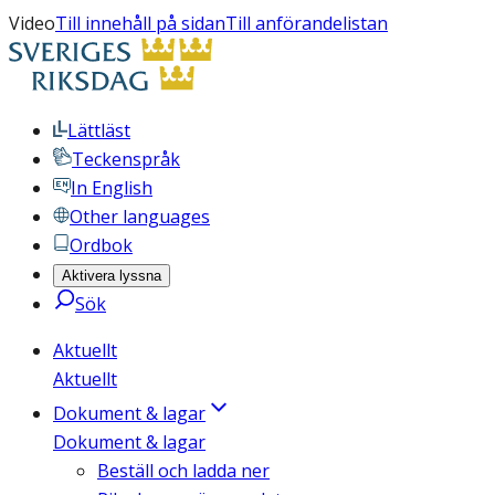
Video
Till innehåll på sidan
Till anförandelistan
Lättläst
Teckenspråk
In English
Other languages
Ordbok
Aktivera lyssna
Sök
Aktuellt
Aktuellt
Dokument & lagar
Dokument & lagar
Beställ och ladda ner