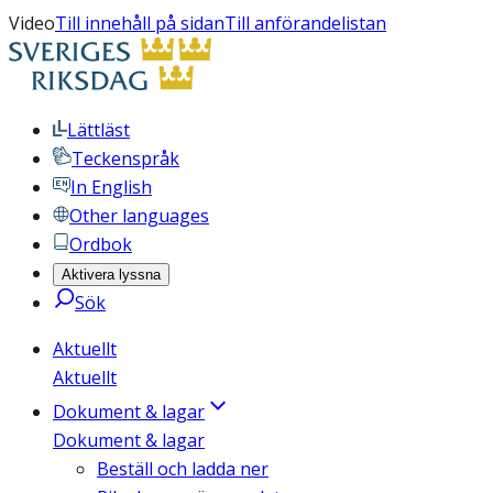
Video
Till innehåll på sidan
Till anförandelistan
Lättläst
Teckenspråk
In English
Other languages
Ordbok
Aktivera lyssna
Sök
Aktuellt
Aktuellt
Dokument & lagar
Dokument & lagar
Beställ och ladda ner