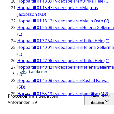
Hoppa till
01:13:39
i videospelaren
Ulrika Heie (C)
Hoppa till
01:15:47
i videospelaren
Magnus
Jacobsson (KD)
Hoppa till
01:18:12
i videospelaren
Malin Östh (V)
Hoppa till
01:26:08
i videospelaren
Helena Gellerm
(L)
Hoppa till
01:37:54
i videospelaren
Ulrika Heie (C)
Hoppa till
01:40:01
i videospelaren
Helena Gellerm
(L)
Hoppa till
01:42:06
i videospelaren
Ulrika Heie (C)
Hoppa till
01:43:42
i videospelaren
Helena Gellerm
Ladda ner
(L)
Hoppa till
01:46:08
i videospelaren
Rashid Farivar
(SD)
Hoppa till
01:55:13
i videospelaren
Jan Riise (MP)
Protokoll från debatten
Protokoll från
Anföranden: 29
debatten