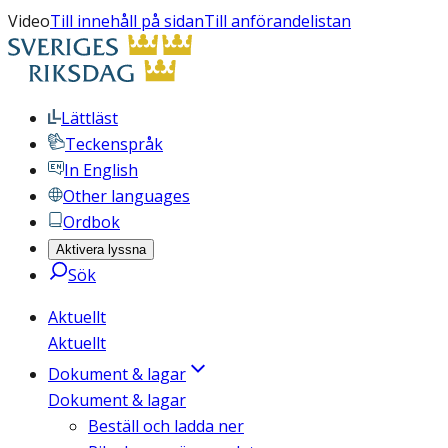
Video
Till innehåll på sidan
Till anförandelistan
Lättläst
Teckenspråk
In English
Other languages
Ordbok
Aktivera lyssna
Sök
Aktuellt
Aktuellt
Dokument & lagar
Dokument & lagar
Beställ och ladda ner