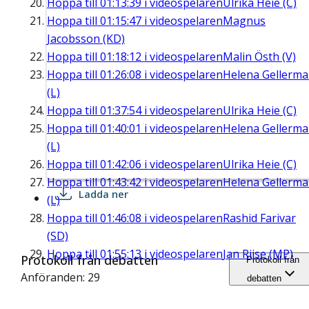
Hoppa till
01:13:39
i videospelaren
Ulrika Heie (C)
Hoppa till
01:15:47
i videospelaren
Magnus
Jacobsson (KD)
Hoppa till
01:18:12
i videospelaren
Malin Östh (V)
Hoppa till
01:26:08
i videospelaren
Helena Gellerm
(L)
Hoppa till
01:37:54
i videospelaren
Ulrika Heie (C)
Hoppa till
01:40:01
i videospelaren
Helena Gellerm
(L)
Hoppa till
01:42:06
i videospelaren
Ulrika Heie (C)
Hoppa till
01:43:42
i videospelaren
Helena Gellerm
Ladda ner
(L)
Hoppa till
01:46:08
i videospelaren
Rashid Farivar
(SD)
Hoppa till
01:55:13
i videospelaren
Jan Riise (MP)
Protokoll från debatten
Protokoll från
Anföranden: 29
debatten