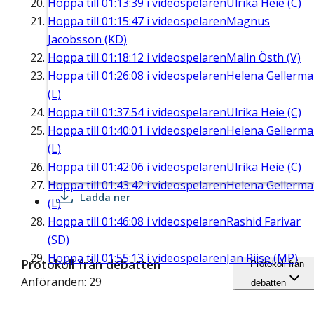
Hoppa till
01:13:39
i videospelaren
Ulrika Heie (C)
Hoppa till
01:15:47
i videospelaren
Magnus
Jacobsson (KD)
Hoppa till
01:18:12
i videospelaren
Malin Östh (V)
Hoppa till
01:26:08
i videospelaren
Helena Gellerm
(L)
Hoppa till
01:37:54
i videospelaren
Ulrika Heie (C)
Hoppa till
01:40:01
i videospelaren
Helena Gellerm
(L)
Hoppa till
01:42:06
i videospelaren
Ulrika Heie (C)
Hoppa till
01:43:42
i videospelaren
Helena Gellerm
Ladda ner
(L)
Hoppa till
01:46:08
i videospelaren
Rashid Farivar
(SD)
Hoppa till
01:55:13
i videospelaren
Jan Riise (MP)
Protokoll från debatten
Protokoll från
Anföranden: 29
debatten