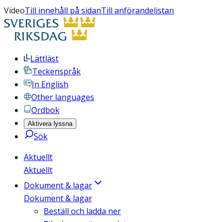
Video
Till innehåll på sidan
Till anförandelistan
Lättläst
Teckenspråk
In English
Other languages
Ordbok
Aktivera lyssna
Sök
Aktuellt
Aktuellt
Dokument & lagar
Dokument & lagar
Beställ och ladda ner