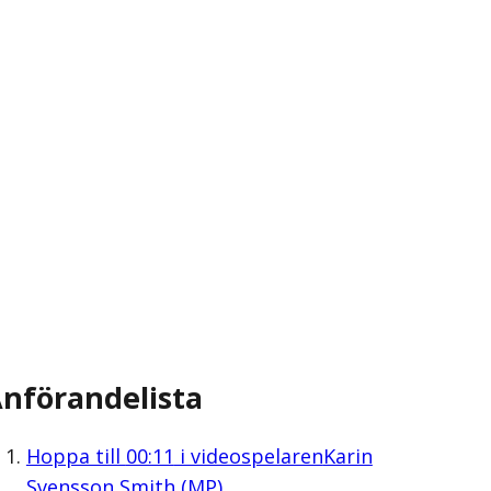
nförandelista
Hoppa till
00:11
i videospelaren
Karin
Svensson Smith (MP)