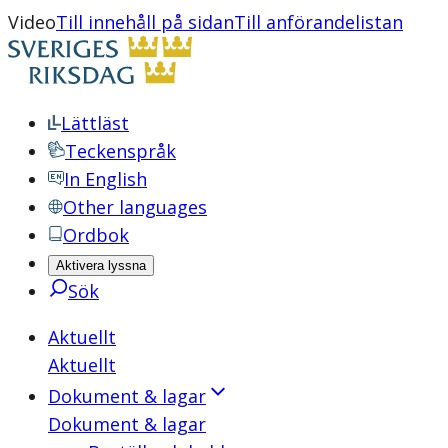
Video
Till innehåll på sidan
Till anförandelistan
Lättläst
Teckenspråk
In English
Other languages
Ordbok
Aktivera lyssna
Sök
Aktuellt
Aktuellt
Dokument & lagar
Dokument & lagar