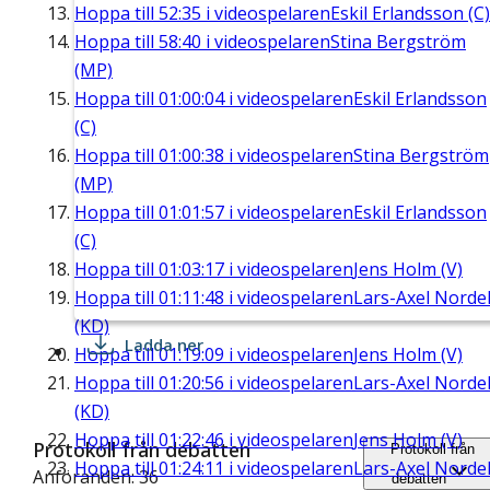
Hoppa till
52:35
i videospelaren
Eskil Erlandsson (C)
Hoppa till
58:40
i videospelaren
Stina Bergström
(MP)
Hoppa till
01:00:04
i videospelaren
Eskil Erlandsson
(C)
Hoppa till
01:00:38
i videospelaren
Stina Bergström
(MP)
Hoppa till
01:01:57
i videospelaren
Eskil Erlandsson
(C)
Hoppa till
01:03:17
i videospelaren
Jens Holm (V)
Hoppa till
01:11:48
i videospelaren
Lars-Axel Nordel
(KD)
Ladda ner
Hoppa till
01:19:09
i videospelaren
Jens Holm (V)
Hoppa till
01:20:56
i videospelaren
Lars-Axel Nordel
(KD)
Hoppa till
01:22:46
i videospelaren
Jens Holm (V)
Protokoll från debatten
Protokoll från
Hoppa till
01:24:11
i videospelaren
Lars-Axel Nordel
Anföranden: 36
debatten