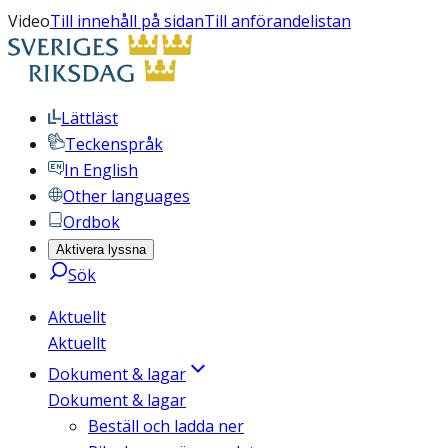
Video
Till innehåll på sidan
Till anförandelistan
Lättläst
Teckenspråk
In English
Other languages
Ordbok
Aktivera lyssna
Sök
Aktuellt
Aktuellt
Dokument & lagar
Dokument & lagar
Beställ och ladda ner