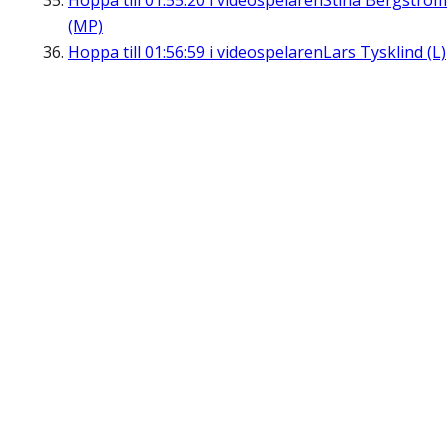
Hoppa till
01:55:20
i videospelaren
Stina Bergström
(MP)
Hoppa till
01:56:59
i videospelaren
Lars Tysklind (L)