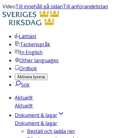
Video
Till innehåll på sidan
Till anförandelistan
Lättläst
Teckenspråk
In English
Other languages
Ordbok
Aktivera lyssna
Sök
Aktuellt
Aktuellt
Dokument & lagar
Dokument & lagar
Beställ och ladda ner