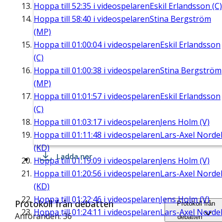
Hoppa till
52:35
i videospelaren
Eskil Erlandsson (C)
Hoppa till
58:40
i videospelaren
Stina Bergström
(MP)
Hoppa till
01:00:04
i videospelaren
Eskil Erlandsson
(C)
Hoppa till
01:00:38
i videospelaren
Stina Bergström
(MP)
Hoppa till
01:01:57
i videospelaren
Eskil Erlandsson
(C)
Hoppa till
01:03:17
i videospelaren
Jens Holm (V)
Hoppa till
01:11:48
i videospelaren
Lars-Axel Nordel
(KD)
Ladda ner
Hoppa till
01:19:09
i videospelaren
Jens Holm (V)
Hoppa till
01:20:56
i videospelaren
Lars-Axel Nordel
(KD)
Hoppa till
01:22:46
i videospelaren
Jens Holm (V)
Protokoll från debatten
Protokoll från
Hoppa till
01:24:11
i videospelaren
Lars-Axel Nordel
Anföranden: 36
debatten