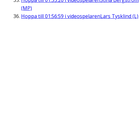
Hoppa till
01:55:20
i videospelaren
Stina Bergström
(MP)
Hoppa till
01:56:59
i videospelaren
Lars Tysklind (L)