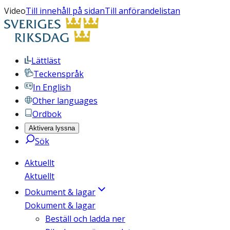
Video
Till innehåll på sidan
Till anförandelistan
Lättläst
Teckenspråk
In English
Other languages
Ordbok
Aktivera lyssna
Sök
Aktuellt
Aktuellt
Dokument & lagar
Dokument & lagar
Beställ och ladda ner