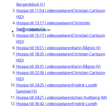
Bergenblock (C)
Hoppa till
11:54
i videospelaren
Christian Carlsson
(KD)
Hoppa till
13:17
i videospelaren
Christofer
Bergenblock (C)
Dela/Bädda in
Hoppa till
15:17
i videospelaren
Christian Carlsson
(KD)
Hoppa till
16:51
i videospelaren
Karin Rågsjö (V)
Hoppa till
18:35
i videospelaren
Christian Carlsson
(KD)
Hoppa till
20:31
i videospelaren
Karin Rågsjö (V)
Hoppa till
22:36
i videospelaren
Christian Carlsson
(KD)
Hoppa till
24:25
i videospelaren
Fredrik Lundh
Sammeli (S)
Hoppa till
34:21
i videospelaren
Johan Hultberg (M)
Hoppa till
36:42
i videospelaren
Fredrik Lundh