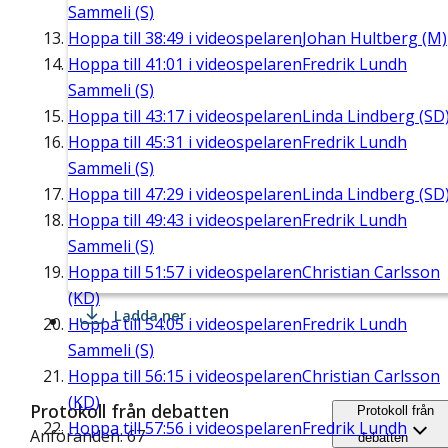
Sammeli (S)
Hoppa till
38:49
i videospelaren
Johan Hultberg (M)
Hoppa till
41:01
i videospelaren
Fredrik Lundh
Sammeli (S)
Hoppa till
43:17
i videospelaren
Linda Lindberg (SD
Hoppa till
45:31
i videospelaren
Fredrik Lundh
Sammeli (S)
Hoppa till
47:29
i videospelaren
Linda Lindberg (SD
Hoppa till
49:43
i videospelaren
Fredrik Lundh
Sammeli (S)
Hoppa till
51:57
i videospelaren
Christian Carlsson
(KD)
Ladda ner
Hoppa till
54:05
i videospelaren
Fredrik Lundh
Sammeli (S)
Hoppa till
56:15
i videospelaren
Christian Carlsson
(KD)
Protokoll från debatten
Protokoll från
Hoppa till
57:56
i videospelaren
Fredrik Lundh
Anföranden: 67
debatten