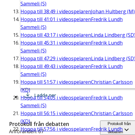
Sammeli (S)
Hoppa till
38:49
i videospelaren
Johan Hultberg (M)
Hoppa till
41:01
i videospelaren
Fredrik Lundh
Sammeli (S)
Hoppa till
43:17
i videospelaren
Linda Lindberg (SD
Hoppa till
45:31
i videospelaren
Fredrik Lundh
Sammeli (S)
Hoppa till
47:29
i videospelaren
Linda Lindberg (SD
Hoppa till
49:43
i videospelaren
Fredrik Lundh
Sammeli (S)
Hoppa till
51:57
i videospelaren
Christian Carlsson
(KD)
Ladda ner
Hoppa till
54:05
i videospelaren
Fredrik Lundh
Sammeli (S)
Hoppa till
56:15
i videospelaren
Christian Carlsson
(KD)
Protokoll från debatten
Protokoll från
Hoppa till
57:56
i videospelaren
Fredrik Lundh
Anföranden: 67
debatten