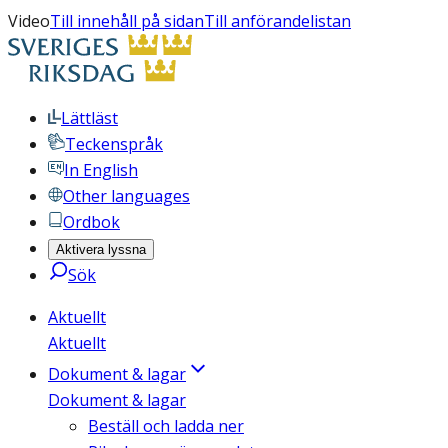
Video
Till innehåll på sidan
Till anförandelistan
Lättläst
Teckenspråk
In English
Other languages
Ordbok
Aktivera lyssna
Sök
Aktuellt
Aktuellt
Dokument & lagar
Dokument & lagar
Beställ och ladda ner