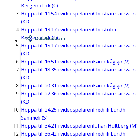
Bergenblock (C)
Hoppa till
11:54
i videospelaren
Christian Carlsson
(KD)
Hoppa till
13:17
i videospelaren
Christofer
Bergenblock (C)
Dela/Bädda in
Hoppa till
15:17
i videospelaren
Christian Carlsson
(KD)
Hoppa till
16:51
i videospelaren
Karin Rågsjö (V)
Hoppa till
18:35
i videospelaren
Christian Carlsson
(KD)
Hoppa till
20:31
i videospelaren
Karin Rågsjö (V)
Hoppa till
22:36
i videospelaren
Christian Carlsson
(KD)
Hoppa till
24:25
i videospelaren
Fredrik Lundh
Sammeli (S)
Hoppa till
34:21
i videospelaren
Johan Hultberg (M)
Hoppa till
36:42
i videospelaren
Fredrik Lundh