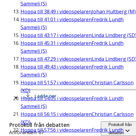
Sammeli (S)
Hoppa till
38:49
i videospelaren
Johan Hultberg (M)
Hoppa till
41:01
i videospelaren
Fredrik Lundh
Sammeli (S)
Hoppa till
43:17
i videospelaren
Linda Lindberg (SD
Hoppa till
45:31
i videospelaren
Fredrik Lundh
Sammeli (S)
Hoppa till
47:29
i videospelaren
Linda Lindberg (SD
Hoppa till
49:43
i videospelaren
Fredrik Lundh
Sammeli (S)
Hoppa till
51:57
i videospelaren
Christian Carlsson
(KD)
Ladda ner
Hoppa till
54:05
i videospelaren
Fredrik Lundh
Sammeli (S)
Hoppa till
56:15
i videospelaren
Christian Carlsson
(KD)
Protokoll från debatten
Protokoll från
Hoppa till
57:56
i videospelaren
Fredrik Lundh
Anföranden: 67
debatten