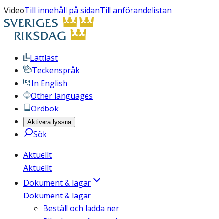
Video
Till innehåll på sidan
Till anförandelistan
Lättläst
Teckenspråk
In English
Other languages
Ordbok
Aktivera lyssna
Sök
Aktuellt
Aktuellt
Dokument & lagar
Dokument & lagar
Beställ och ladda ner