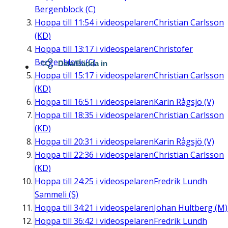
Bergenblock (C)
Hoppa till
11:54
i videospelaren
Christian Carlsson
(KD)
Hoppa till
13:17
i videospelaren
Christofer
Bergenblock (C)
Dela/Bädda in
Hoppa till
15:17
i videospelaren
Christian Carlsson
(KD)
Hoppa till
16:51
i videospelaren
Karin Rågsjö (V)
Hoppa till
18:35
i videospelaren
Christian Carlsson
(KD)
Hoppa till
20:31
i videospelaren
Karin Rågsjö (V)
Hoppa till
22:36
i videospelaren
Christian Carlsson
(KD)
Hoppa till
24:25
i videospelaren
Fredrik Lundh
Sammeli (S)
Hoppa till
34:21
i videospelaren
Johan Hultberg (M)
Hoppa till
36:42
i videospelaren
Fredrik Lundh