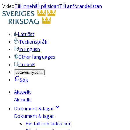
Video
Till innehåll på sidan
Till anförandelistan
Lättläst
Teckenspråk
In English
Other languages
Ordbok
Aktivera lyssna
Sök
Aktuellt
Aktuellt
Dokument & lagar
Dokument & lagar
Beställ och ladda ner