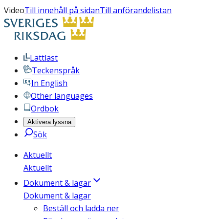
Video
Till innehåll på sidan
Till anförandelistan
Lättläst
Teckenspråk
In English
Other languages
Ordbok
Aktivera lyssna
Sök
Aktuellt
Aktuellt
Dokument & lagar
Dokument & lagar
Beställ och ladda ner