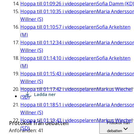
Hoppa till
01:09:26
i videospelaren
Sofia Damm (KD
Hoppa till
01:10:35
i videospelaren
Maria Andersso
Willner (S)
Hoppa till
01:10:57
i videospelaren
Sofia Arkelsten
(M)
Hoppa till
01:12:34
i videospelaren
Maria Andersso
Willner (S)
Hoppa till
01:14:10
i videospelaren
Sofia Arkelsten
(M)
Hoppa till
01:15:43
i videospelaren
Maria Andersso
Willner (S)
Hoppa till
01:17:42
i videospelaren
Markus Wiechel
Ladda ner
(SD)
Hoppa till
01:18:51
i videospelaren
Maria Andersso
Willner (S)
Hoppa till
01:19:43
i videospelaren
Markus Wiechel
Protokoll från debatten
Protokoll från
(SD)
Anföranden: 41
debatten