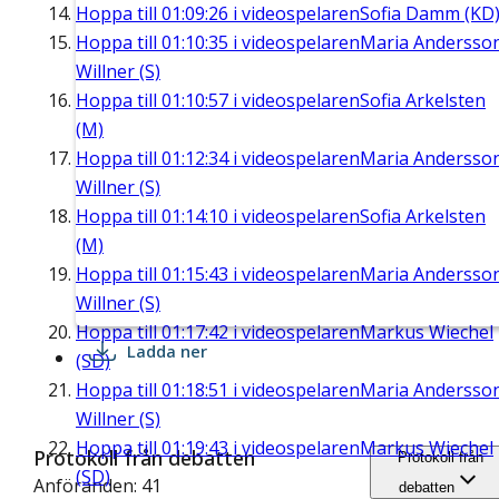
Hoppa till
01:09:26
i videospelaren
Sofia Damm (KD
Hoppa till
01:10:35
i videospelaren
Maria Andersso
Willner (S)
Hoppa till
01:10:57
i videospelaren
Sofia Arkelsten
(M)
Hoppa till
01:12:34
i videospelaren
Maria Andersso
Willner (S)
Hoppa till
01:14:10
i videospelaren
Sofia Arkelsten
(M)
Hoppa till
01:15:43
i videospelaren
Maria Andersso
Willner (S)
Hoppa till
01:17:42
i videospelaren
Markus Wiechel
Ladda ner
(SD)
Hoppa till
01:18:51
i videospelaren
Maria Andersso
Willner (S)
Hoppa till
01:19:43
i videospelaren
Markus Wiechel
Protokoll från debatten
Protokoll från
(SD)
Anföranden: 41
debatten