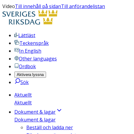
Video
Till innehåll på sidan
Till anförandelistan
Lättläst
Teckenspråk
In English
Other languages
Ordbok
Aktivera lyssna
Sök
Aktuellt
Aktuellt
Dokument & lagar
Dokument & lagar
Beställ och ladda ner