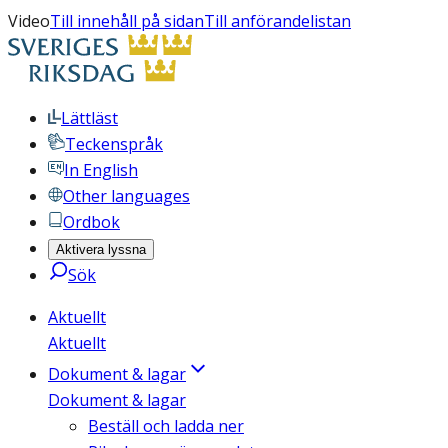
Video
Till innehåll på sidan
Till anförandelistan
Lättläst
Teckenspråk
In English
Other languages
Ordbok
Aktivera lyssna
Sök
Aktuellt
Aktuellt
Dokument & lagar
Dokument & lagar
Beställ och ladda ner