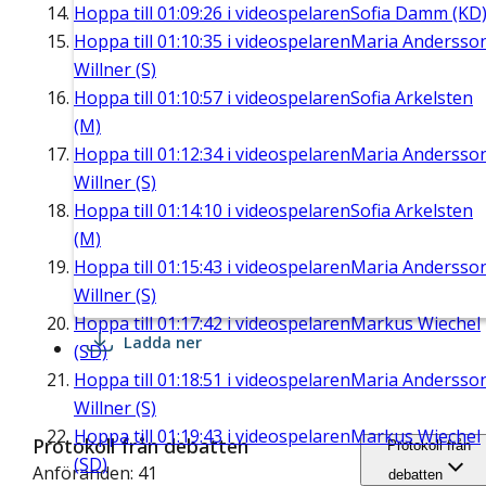
Hoppa till
01:09:26
i videospelaren
Sofia Damm (KD
Hoppa till
01:10:35
i videospelaren
Maria Andersso
Willner (S)
Hoppa till
01:10:57
i videospelaren
Sofia Arkelsten
(M)
Hoppa till
01:12:34
i videospelaren
Maria Andersso
Willner (S)
Hoppa till
01:14:10
i videospelaren
Sofia Arkelsten
(M)
Hoppa till
01:15:43
i videospelaren
Maria Andersso
Willner (S)
Hoppa till
01:17:42
i videospelaren
Markus Wiechel
Ladda ner
(SD)
Hoppa till
01:18:51
i videospelaren
Maria Andersso
Willner (S)
Hoppa till
01:19:43
i videospelaren
Markus Wiechel
Protokoll från debatten
Protokoll från
(SD)
Anföranden: 41
debatten