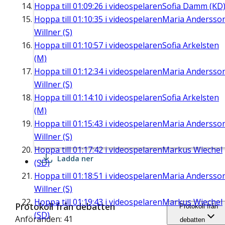
Hoppa till
01:09:26
i videospelaren
Sofia Damm (KD
Hoppa till
01:10:35
i videospelaren
Maria Andersso
Willner (S)
Hoppa till
01:10:57
i videospelaren
Sofia Arkelsten
(M)
Hoppa till
01:12:34
i videospelaren
Maria Andersso
Willner (S)
Hoppa till
01:14:10
i videospelaren
Sofia Arkelsten
(M)
Hoppa till
01:15:43
i videospelaren
Maria Andersso
Willner (S)
Hoppa till
01:17:42
i videospelaren
Markus Wiechel
Ladda ner
(SD)
Hoppa till
01:18:51
i videospelaren
Maria Andersso
Willner (S)
Hoppa till
01:19:43
i videospelaren
Markus Wiechel
Protokoll från debatten
Protokoll från
(SD)
Anföranden: 41
debatten