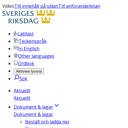
Video
Till innehåll på sidan
Till anförandelistan
Lättläst
Teckenspråk
In English
Other languages
Ordbok
Aktivera lyssna
Sök
Aktuellt
Aktuellt
Dokument & lagar
Dokument & lagar
Beställ och ladda ner