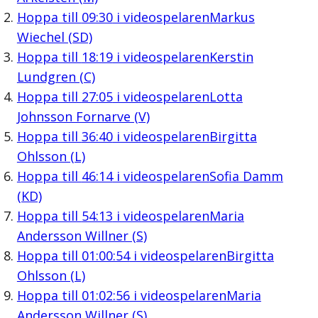
Hoppa till
09:30
i videospelaren
Markus
Wiechel (SD)
Hoppa till
18:19
i videospelaren
Kerstin
Lundgren (C)
Hoppa till
27:05
i videospelaren
Lotta
Johnsson Fornarve (V)
Hoppa till
36:40
i videospelaren
Birgitta
Ohlsson (L)
Hoppa till
46:14
i videospelaren
Sofia Damm
(KD)
Hoppa till
54:13
i videospelaren
Maria
Andersson Willner (S)
Hoppa till
01:00:54
i videospelaren
Birgitta
Ohlsson (L)
Hoppa till
01:02:56
i videospelaren
Maria
Andersson Willner (S)