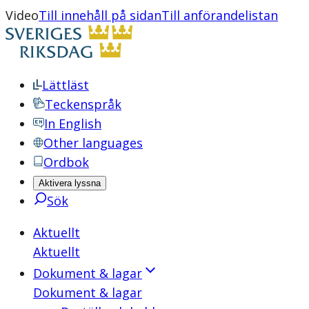
Video
Till innehåll på sidan
Till anförandelistan
Lättläst
Teckenspråk
In English
Other languages
Ordbok
Aktivera lyssna
Sök
Aktuellt
Aktuellt
Dokument & lagar
Dokument & lagar