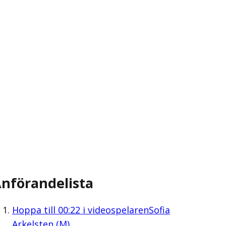
nförandelista
Hoppa till
00:22
i videospelaren
Sofia
Arkelsten (M)