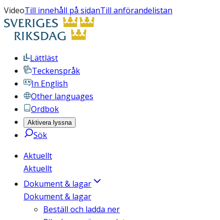
Video
Till innehåll på sidan
Till anförandelistan
Lättläst
Teckenspråk
In English
Other languages
Ordbok
Aktivera lyssna
Sök
Aktuellt
Aktuellt
Dokument & lagar
Dokument & lagar
Beställ och ladda ner