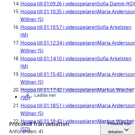
Hoppa till
01:09:26
i videospelaren
Sofia Damm (KD
Hoppa till
01:10:35
i videospelaren
Maria Andersso
Willner (S)
Hoppa till
01:10:57
i videospelaren
Sofia Arkelsten
(M)
Hoppa till
01:12:34
i videospelaren
Maria Andersso
Willner (S)
Hoppa till
01:14:10
i videospelaren
Sofia Arkelsten
(M)
Hoppa till
01:15:43
i videospelaren
Maria Andersso
Willner (S)
Hoppa till
01:17:42
i videospelaren
Markus Wiechel
Ladda ner
(SD)
Hoppa till
01:18:51
i videospelaren
Maria Andersso
Willner (S)
Hoppa till
01:19:43
i videospelaren
Markus Wiechel
Protokoll från debatten
Protokoll från
(SD)
Anföranden: 41
debatten