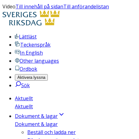
Video
Till innehåll på sidan
Till anförandelistan
Lättläst
Teckenspråk
In English
Other languages
Ordbok
Aktivera lyssna
Sök
Aktuellt
Aktuellt
Dokument & lagar
Dokument & lagar
Beställ och ladda ner