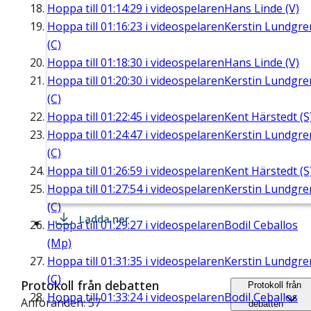
Hoppa till
01:14:29
i videospelaren
Hans Linde (V)
Hoppa till
01:16:23
i videospelaren
Kerstin Lundgre
(C)
Hoppa till
01:18:30
i videospelaren
Hans Linde (V)
Hoppa till
01:20:30
i videospelaren
Kerstin Lundgre
(C)
Hoppa till
01:22:45
i videospelaren
Kent Härstedt (S
Hoppa till
01:24:47
i videospelaren
Kerstin Lundgre
(C)
Hoppa till
01:26:59
i videospelaren
Kent Härstedt (S
Hoppa till
01:27:54
i videospelaren
Kerstin Lundgre
(C)
Ladda ner
Hoppa till
01:29:27
i videospelaren
Bodil Ceballos
(Mp)
Hoppa till
01:31:35
i videospelaren
Kerstin Lundgre
(C)
Protokoll från debatten
Protokoll från
Hoppa till
01:33:24
i videospelaren
Bodil Ceballos
Anföranden: 57
debatten