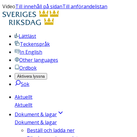
Video
Till innehåll på sidan
Till anförandelistan
Lättläst
Teckenspråk
In English
Other languages
Ordbok
Aktivera lyssna
Sök
Aktuellt
Aktuellt
Dokument & lagar
Dokument & lagar
Beställ och ladda ner