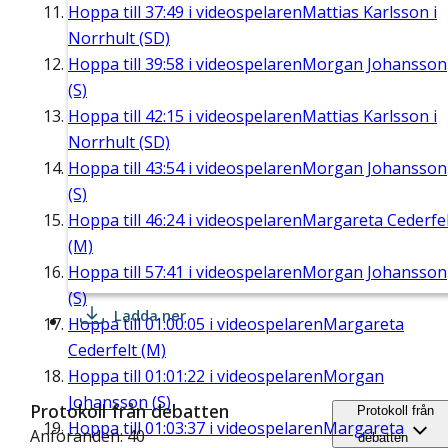
Hoppa till
37:49
i videospelaren
Mattias Karlsson i
Norrhult (SD)
Hoppa till
39:58
i videospelaren
Morgan Johansson
(S)
Hoppa till
42:15
i videospelaren
Mattias Karlsson i
Norrhult (SD)
Hoppa till
43:54
i videospelaren
Morgan Johansson
(S)
Hoppa till
46:24
i videospelaren
Margareta Cederfel
(M)
Hoppa till
57:41
i videospelaren
Morgan Johansson
(S)
Ladda ner
Hoppa till
01:00:05
i videospelaren
Margareta
Cederfelt (M)
Hoppa till
01:01:22
i videospelaren
Morgan
Johansson (S)
Protokoll från debatten
Protokoll från
Hoppa till
01:03:37
i videospelaren
Margareta
Anföranden: 40
debatten