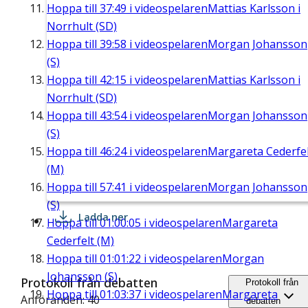
Hoppa till
37:49
i videospelaren
Mattias Karlsson i
Norrhult (SD)
Hoppa till
39:58
i videospelaren
Morgan Johansson
(S)
Hoppa till
42:15
i videospelaren
Mattias Karlsson i
Norrhult (SD)
Hoppa till
43:54
i videospelaren
Morgan Johansson
(S)
Hoppa till
46:24
i videospelaren
Margareta Cederfel
(M)
Hoppa till
57:41
i videospelaren
Morgan Johansson
(S)
Ladda ner
Hoppa till
01:00:05
i videospelaren
Margareta
Cederfelt (M)
Hoppa till
01:01:22
i videospelaren
Morgan
Johansson (S)
Protokoll från debatten
Protokoll från
Hoppa till
01:03:37
i videospelaren
Margareta
Anföranden: 40
debatten