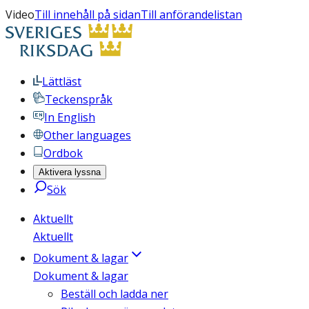
Video
Till innehåll på sidan
Till anförandelistan
Lättläst
Teckenspråk
In English
Other languages
Ordbok
Aktivera lyssna
Sök
Aktuellt
Aktuellt
Dokument & lagar
Dokument & lagar
Beställ och ladda ner