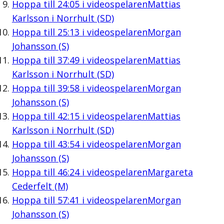
Hoppa till
24:05
i videospelaren
Mattias
Karlsson i Norrhult (SD)
Hoppa till
25:13
i videospelaren
Morgan
Johansson (S)
Hoppa till
37:49
i videospelaren
Mattias
Karlsson i Norrhult (SD)
Hoppa till
39:58
i videospelaren
Morgan
Johansson (S)
Hoppa till
42:15
i videospelaren
Mattias
Karlsson i Norrhult (SD)
Hoppa till
43:54
i videospelaren
Morgan
Johansson (S)
Hoppa till
46:24
i videospelaren
Margareta
Cederfelt (M)
Hoppa till
57:41
i videospelaren
Morgan
Johansson (S)