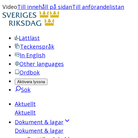
Video
Till innehåll på sidan
Till anförandelistan
Lättläst
Teckenspråk
In English
Other languages
Ordbok
Aktivera lyssna
Sök
Aktuellt
Aktuellt
Dokument & lagar
Dokument & lagar