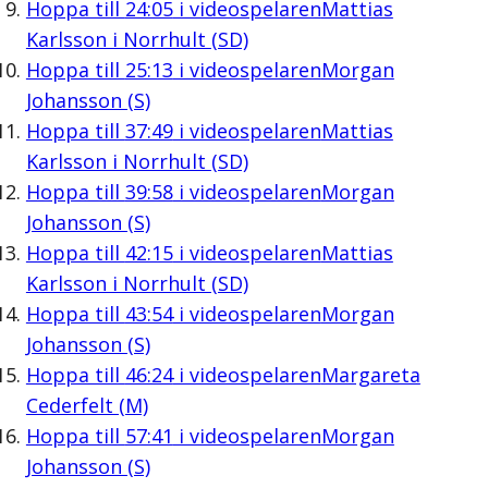
Hoppa till
24:05
i videospelaren
Mattias
Karlsson i Norrhult (SD)
Hoppa till
25:13
i videospelaren
Morgan
Johansson (S)
Hoppa till
37:49
i videospelaren
Mattias
Karlsson i Norrhult (SD)
Hoppa till
39:58
i videospelaren
Morgan
Johansson (S)
Hoppa till
42:15
i videospelaren
Mattias
Karlsson i Norrhult (SD)
Hoppa till
43:54
i videospelaren
Morgan
Johansson (S)
Hoppa till
46:24
i videospelaren
Margareta
Cederfelt (M)
Hoppa till
57:41
i videospelaren
Morgan
Johansson (S)