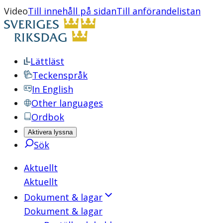
Video
Till innehåll på sidan
Till anförandelistan
Lättläst
Teckenspråk
In English
Other languages
Ordbok
Aktivera lyssna
Sök
Aktuellt
Aktuellt
Dokument & lagar
Dokument & lagar