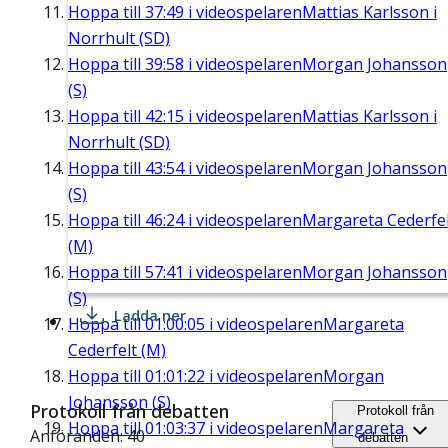
Hoppa till
37:49
i videospelaren
Mattias Karlsson i
Norrhult (SD)
Hoppa till
39:58
i videospelaren
Morgan Johansson
(S)
Hoppa till
42:15
i videospelaren
Mattias Karlsson i
Norrhult (SD)
Hoppa till
43:54
i videospelaren
Morgan Johansson
(S)
Hoppa till
46:24
i videospelaren
Margareta Cederfel
(M)
Hoppa till
57:41
i videospelaren
Morgan Johansson
(S)
Ladda ner
Hoppa till
01:00:05
i videospelaren
Margareta
Cederfelt (M)
Hoppa till
01:01:22
i videospelaren
Morgan
Johansson (S)
Protokoll från debatten
Protokoll från
Hoppa till
01:03:37
i videospelaren
Margareta
Anföranden: 40
debatten