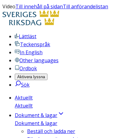
Video
Till innehåll på sidan
Till anförandelistan
Lättläst
Teckenspråk
In English
Other languages
Ordbok
Aktivera lyssna
Sök
Aktuellt
Aktuellt
Dokument & lagar
Dokument & lagar
Beställ och ladda ner