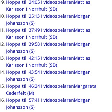
Hoppa till
24:05
i videospelaren
Mattias
Karlsson i Norrhult (SD)
Hoppa till
25:13
i videospelaren
Morgan
Johansson (S)
Hoppa till
37:49
i videospelaren
Mattias
Karlsson i Norrhult (SD)
Hoppa till
39:58
i videospelaren
Morgan
Johansson (S)
Hoppa till
42:15
i videospelaren
Mattias
Karlsson i Norrhult (SD)
Hoppa till
43:54
i videospelaren
Morgan
Johansson (S)
Hoppa till
46:24
i videospelaren
Margareta
Cederfelt (M)
Hoppa till
57:41
i videospelaren
Morgan
Johansson (S)