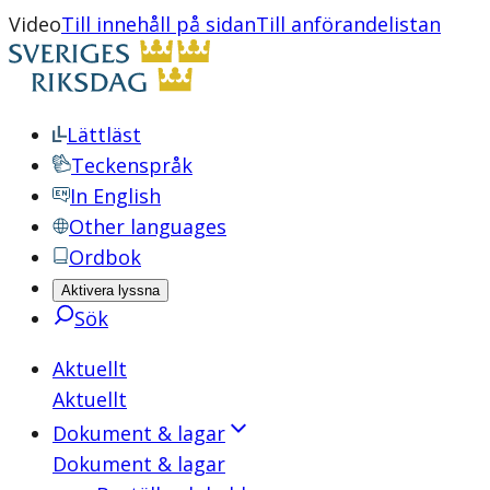
Video
Till innehåll på sidan
Till anförandelistan
Lättläst
Teckenspråk
In English
Other languages
Ordbok
Aktivera lyssna
Sök
Aktuellt
Aktuellt
Dokument & lagar
Dokument & lagar